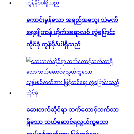
ကောင်းမွန်သော အရည်အသွေး သံမဏိ
ရေချိုးကန် ဟိုက်ဒရောလစ် လွှဲပြောင်း
ထိုင်ခုံ ကွန်မိုဒ်ပါရှိသည်
ဆေးဘက်ဆိုင်ရာ သက်တောင့်သက်သာ
ရှိသော သယ်ဆောင်ရလွယ်ကူသော