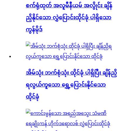
စက်ရုံထုတ် အလူမီနီယမ် အလွိုင်း ချိန်
ညှိနိုင်သော လွှဲပြောင်းထိုင်ခုံ ပါရှိသော
ကွန်မိုဒ်
အိမ်သုံး ဘက်စုံသုံး ထိုင်ခုံ ပါရှိပြီး ချိန်ညှိ
ရလွယ်ကူသော ရွှေ့ပြောင်းနိုင်သော
ထိုင်ခုံ