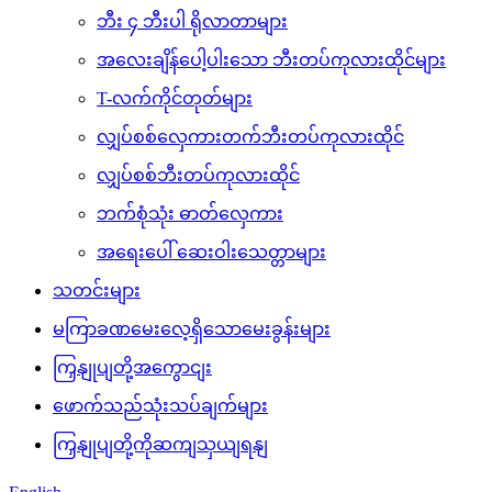
ဘီး ၄ ဘီးပါ ရိုလာတာများ
အလေးချိန်ပေါ့ပါးသော ဘီးတပ်ကုလားထိုင်များ
T-လက်ကိုင်တုတ်များ
လျှပ်စစ်လှေကားတက်ဘီးတပ်ကုလားထိုင်
လျှပ်စစ်ဘီးတပ်ကုလားထိုင်
ဘက်စုံသုံး ဓာတ်လှေကား
အရေးပေါ် ဆေးဝါးသေတ္တာများ
သတင်းများ
မကြာခဏမေးလေ့ရှိသောမေးခွန်းများ
ကြှနျုပျတို့အကွောငျး
ဖောက်သည်သုံးသပ်ချက်များ
ကြှနျုပျတို့ကိုဆကျသှယျရနျ