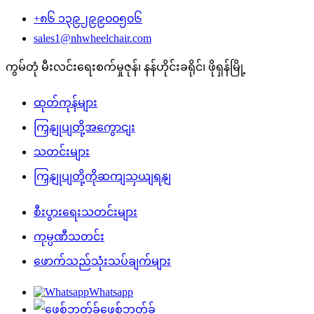
+၈၆ ၁၃၉၂၉၉၀၀၅၀၆
sales1@nhwheelchair.com
ကွမ်တုံ မီးလင်းရေးစက်မှုဇုန်၊ နန်ဟိုင်းခရိုင်၊ ဖိုရှန်မြို့
ထုတ်ကုန်များ
ကြှနျုပျတို့အကွောငျး
သတင်းများ
ကြှနျုပျတို့ကိုဆကျသှယျရနျ
စီးပွားရေးသတင်းများ
ကုမ္ပဏီသတင်း
ဖောက်သည်သုံးသပ်ချက်များ
Whatsapp
ဖေ့စ်ဘွတ်ခ်