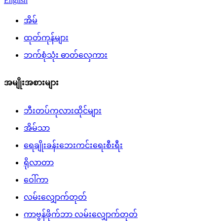
English
အိမ်
ထုတ်ကုန်များ
ဘက်စုံသုံး ဓာတ်လှေကား
အမျိုးအစားများ
ဘီးတပ်ကုလားထိုင်များ
အိမ်သာ
ရေချိုးခန်းဘေးကင်းရေးစီးရီး
ရိုလာတာ
ဝေါ်ကာ
လမ်းလျှောက်တုတ်
ကာဗွန်ဖိုက်ဘာ လမ်းလျှောက်တုတ်