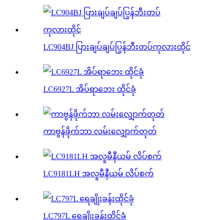
LC904BJ ပြားချပ်ချပ်ပြွန်ဘီးတပ်ကုလားထိုင်
LC6927L အိပ်ရာဘေး ထိုင်ခုံ
ကာဗွန်ဖိုက်ဘာ လမ်းလျှောက်တုတ်
LC9181LH အလူမီနီယမ် လိပ်စက်
LC797L ရေချိုးခန်းထိုင်ခုံ