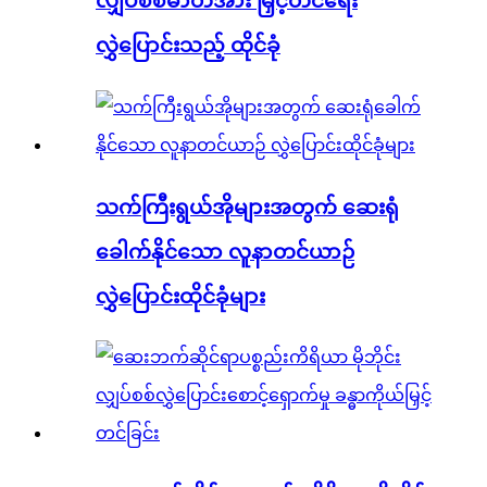
လျှပ်စစ်ဓာတ်အား မြှင့်တင်ရေး
လွှဲပြောင်းသည့် ထိုင်ခုံ
သက်ကြီးရွယ်အိုများအတွက် ဆေးရုံ
ခေါက်နိုင်သော လူနာတင်ယာဉ်
လွှဲပြောင်းထိုင်ခုံများ