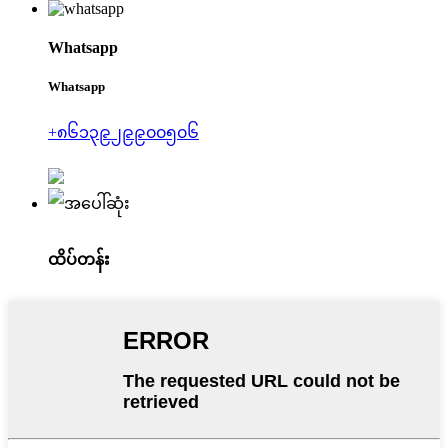
Whatsapp
Whatsapp
+၈၆၁၃၉၂၉၉၀၀၅၀၆
ထိပ်တန်း