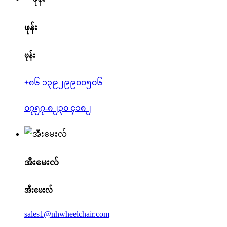
ဖုန်း
ဖုန်း
+၈၆ ၁၃၉၂၉၉၀၀၅၀၆
၀၇၅၇-၈၂၃၀ ၄၁၈၂
အီးမေးလ်
အီးမေးလ်
sales1@nhwheelchair.com