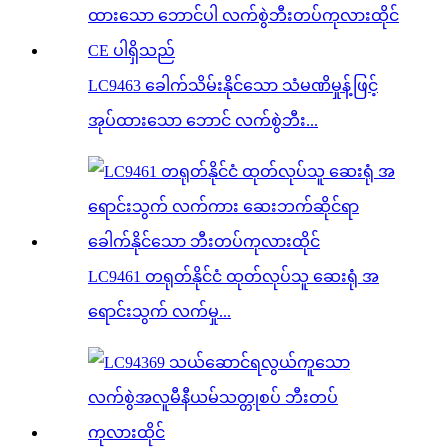
LC9463 ခေါက်သိမ်းနိုင်သော သံမဏိမှုန့်ဖြင့်
အုပ်ထားသော ဘောင် လက်စွဲဘီး...
LC9461 တရုတ်နိုင်ငံ ထုတ်လုပ်သူ ဆေးရုံ အ
ရောင်းသွက် လက်မှု...