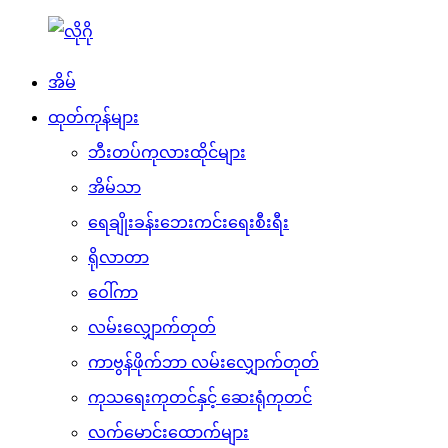
အိမ်
ထုတ်ကုန်များ
ဘီးတပ်ကုလားထိုင်များ
အိမ်သာ
ရေချိုးခန်းဘေးကင်းရေးစီးရီး
ရိုလာတာ
ဝေါ်ကာ
လမ်းလျှောက်တုတ်
ကာဗွန်ဖိုက်ဘာ လမ်းလျှောက်တုတ်
ကုသရေးကုတင်နှင့် ဆေးရုံကုတင်
လက်မောင်းထောက်များ