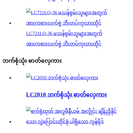
LC721LQ-36 မသန်စွမ်းသူများအတွက်
အားကစားလက်စွဲ ဘီးတပ်ကုလားထိုင်
ဘက်စုံသုံး ဓာတ်လှေကား
LC2010 ဘက်စုံသုံး ဓာတ်လှေကား