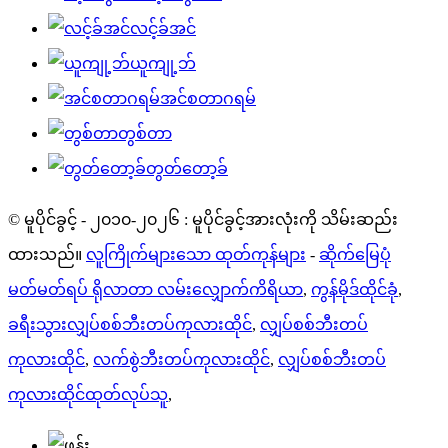
လင့်ခ်အင်
ယူကျု့ဘ်
အင်စတာဂရမ်
တွစ်တာ
တွတ်တော့ခ်
© မူပိုင်ခွင့် - ၂၀၁၀-၂၀၂၆ : မူပိုင်ခွင့်အားလုံးကို သိမ်းဆည်း
ထားသည်။
လူကြိုက်များသော ထုတ်ကုန်များ
-
ဆိုက်မြေပုံ
မတ်မတ်ရပ် ရိုလာတာ လမ်းလျှောက်ကိရိယာ
,
ကွန်မိုဒ်ထိုင်ခုံ
,
ခရီးသွားလျှပ်စစ်ဘီးတပ်ကုလားထိုင်
,
လျှပ်စစ်ဘီးတပ်
ကုလားထိုင်
,
လက်စွဲဘီးတပ်ကုလားထိုင်
,
လျှပ်စစ်ဘီးတပ်
ကုလားထိုင်ထုတ်လုပ်သူ
,