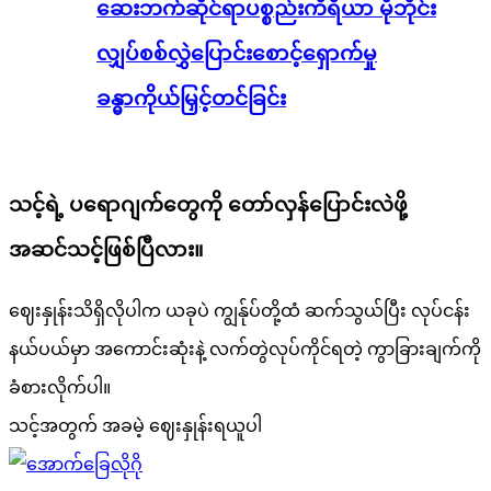
ဆေးဘက်ဆိုင်ရာပစ္စည်းကိရိယာ မိုဘိုင်း
လျှပ်စစ်လွှဲပြောင်းစောင့်ရှောက်မှု
ခန္ဓာကိုယ်မြှင့်တင်ခြင်း
သင့်ရဲ့ ပရောဂျက်တွေကို တော်လှန်ပြောင်းလဲဖို့
အဆင်သင့်ဖြစ်ပြီလား။
ဈေးနှုန်းသိရှိလိုပါက ယခုပဲ ကျွန်ုပ်တို့ထံ ဆက်သွယ်ပြီး လုပ်ငန်း
နယ်ပယ်မှာ အကောင်းဆုံးနဲ့ လက်တွဲလုပ်ကိုင်ရတဲ့ ကွာခြားချက်ကို
ခံစားလိုက်ပါ။
သင့်အတွက် အခမဲ့ ဈေးနှုန်းရယူပါ