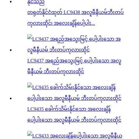
တရုတ်နိုင်ငံထုတ် LC9438 အလူမီနီယမ်ဘီးတပ်
ကုလားထိုင်၊ အလေးချိန်ပေါ့ပါး...
LC9437 အရည်အသွေးမြင့် ပေါ့ပါးသော အလူ
မီနီယမ် ဘီးတပ်ကုလားထိုင်
LC9435 ခေါက်သိမ်းနိုင်သော အလေးချိန်
ပေါ့ပါးသော အလူမီနီယမ် ဘီးတပ်ကုလားထိုင်