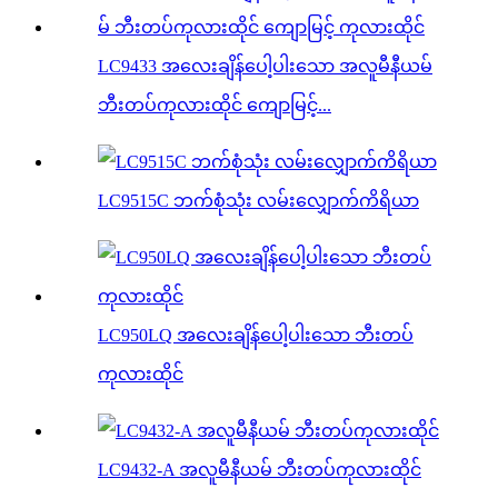
LC9433 အလေးချိန်ပေါ့ပါးသော အလူမီနီယမ်
ဘီးတပ်ကုလားထိုင် ကျောမြင့်...
LC9515C ဘက်စုံသုံး လမ်းလျှောက်ကိရိယာ
LC950LQ အလေးချိန်ပေါ့ပါးသော ဘီးတပ်
ကုလားထိုင်
LC9432-A အလူမီနီယမ် ဘီးတပ်ကုလားထိုင်