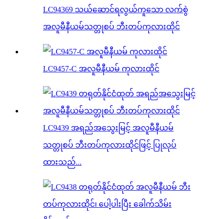
LC94369 သယ်ဆောင်ရလွယ်ကူသော လက်စွဲ
အလူမီနီယမ်သတ္တုစပ် ဘီးတပ်ကုလားထိုင်
LC9457-C အလူမီနီယမ် ကုလားထိုင်
LC9439 အရည်အသွေးမြင့် အလူမီနီယမ်
သတ္တုစပ် ဘီးတပ်ကုလားထိုင်ဖြင့် ပြုလုပ်
ထားသည်...