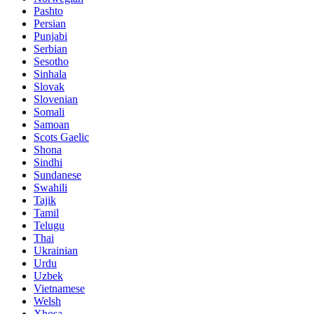
Pashto
Persian
Punjabi
Serbian
Sesotho
Sinhala
Slovak
Slovenian
Somali
Samoan
Scots Gaelic
Shona
Sindhi
Sundanese
Swahili
Tajik
Tamil
Telugu
Thai
Ukrainian
Urdu
Uzbek
Vietnamese
Welsh
Xhosa