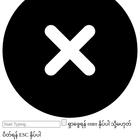
ရှာဖွေရန် enter နှိပ်ပါ သို့မဟုတ်
ပိတ်ရန် ESC နှိပ်ပါ