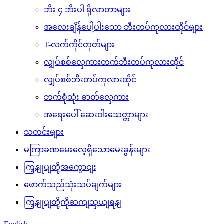
ဘီး ၄ ဘီးပါ ရိုလာတာများ
အလေးချိန်ပေါ့ပါးသော ဘီးတပ်ကုလားထိုင်များ
T-လက်ကိုင်တုတ်များ
လျှပ်စစ်လှေကားတက်ဘီးတပ်ကုလားထိုင်
လျှပ်စစ်ဘီးတပ်ကုလားထိုင်
ဘက်စုံသုံး ဓာတ်လှေကား
အရေးပေါ် ဆေးဝါးသေတ္တာများ
သတင်းများ
မကြာခဏမေးလေ့ရှိသောမေးခွန်းများ
ကြှနျုပျတို့အကွောငျး
ဖောက်သည်သုံးသပ်ချက်များ
ကြှနျုပျတို့ကိုဆကျသှယျရနျ