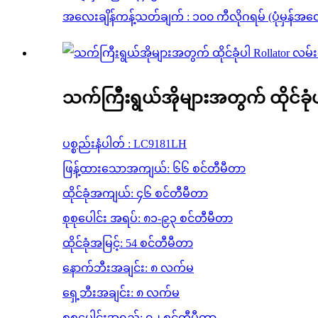
အလေးချိန်ကန့်သတ်ချက် : ၁၀၀ ကီလိုဂရမ် (ပုံမှန်အလေး
သက်ကြီးရွယ်အိုများအတွက် ထိုင်ခုံ
ပစ္စည်းနံပါတ် : LC9181LH
ဖြန့်ထားသောအကျယ်: ၆၆ စင်တီမီတာ
ထိုင်ခုံအကျယ်: ၄၆ စင်တီမီတာ
စုစုပေါင်း အရပ်: ၈၁-၉၃ စင်တီမီတာ
ထိုင်ခုံအမြင့်: 54 စင်တီမီတာ
နောက်ဘီးအချင်း: ၈ လက်မ
ရှေ့ဘီးအချင်း: ၈ လက်မ
စုစုပေါင်းအရှည်: ၇၂ စင်တီမီတာ