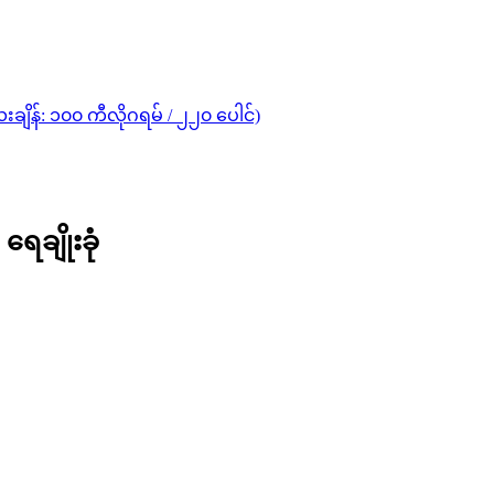
ချိန်: ၁၀၀ ကီလိုဂရမ် / ၂၂၀ ပေါင်)
ရေချိုးခုံ