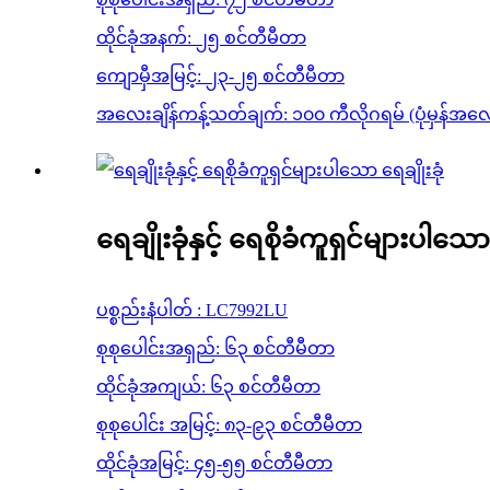
ထိုင်ခုံအနက်: ၂၅ စင်တီမီတာ
ကျောမှီအမြင့်: ၂၃-၂၅ စင်တီမီတာ
အလေးချိန်ကန့်သတ်ချက်: ၁၀၀ ကီလိုဂရမ် (ပုံမှန်အလေး
ရေချိုးခုံနှင့် ရေစိုခံကူရှင်များပါသော 
ပစ္စည်းနံပါတ် : LC7992LU
စုစုပေါင်းအရှည်: ၆၃ စင်တီမီတာ
ထိုင်ခုံအကျယ်: ၆၃ စင်တီမီတာ
စုစုပေါင်း အမြင့်: ၈၃-၉၃ စင်တီမီတာ
ထိုင်ခုံအမြင့်: ၄၅-၅၅ စင်တီမီတာ