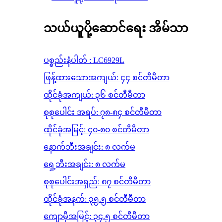
သယ်ယူပို့ဆောင်ရေး အိမ်သာ
ပစ္စည်းနံပါတ် : LC6929L
ဖြန့်ထားသောအကျယ်: ၄၄ စင်တီမီတာ
ထိုင်ခုံအကျယ်: ၃၆ စင်တီမီတာ
စုစုပေါင်း အရပ်: ၇၈-၈၄ စင်တီမီတာ
ထိုင်ခုံအမြင့်: ၄၀-၈၀ စင်တီမီတာ
နောက်ဘီးအချင်း: ၈ လက်မ
ရှေ့ဘီးအချင်း: ၈ လက်မ
စုစုပေါင်းအရှည်: ၈၇ စင်တီမီတာ
ထိုင်ခုံအနက်: ၃၅.၅ စင်တီမီတာ
ကျောမှီအမြင့်: ၃၄.၅ စင်တီမီတာ