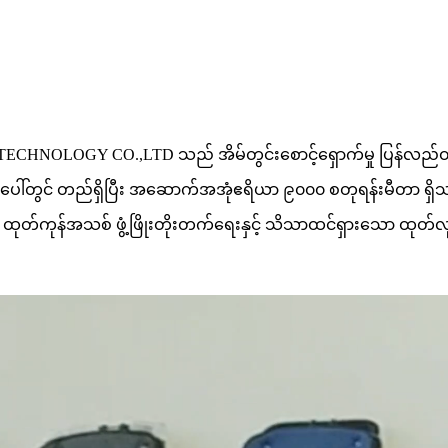
CHNOLOGY CO.,LTD သည် အိမ်တွင်းစောင့်ရှောက်မှု ပြန်လည်ထူ
ပေါ်တွင် တည်ရှိပြီး အဆောက်အအုံဧရိယာ ၉၀၀၀ စတုရန်းမီတာ ရှိသည်
ုတ်ကုန်အသစ် ဖွံ့ဖြိုးတိုးတက်ရေးနှင့် သိသာထင်ရှားသော ထုတ်လုပ်