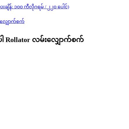
ချိန်: ၁၀၀ ကီလိုဂရမ် / ၂၂၀ ပေါင်)
ပါ Rollator လမ်းလျှောက်စက်