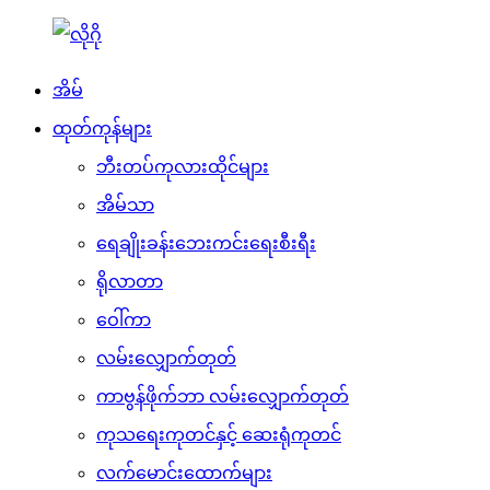
အိမ်
ထုတ်ကုန်များ
ဘီးတပ်ကုလားထိုင်များ
အိမ်သာ
ရေချိုးခန်းဘေးကင်းရေးစီးရီး
ရိုလာတာ
ဝေါ်ကာ
လမ်းလျှောက်တုတ်
ကာဗွန်ဖိုက်ဘာ လမ်းလျှောက်တုတ်
ကုသရေးကုတင်နှင့် ဆေးရုံကုတင်
လက်မောင်းထောက်များ