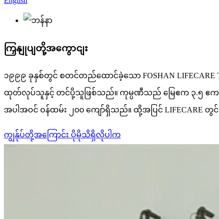
English
ကြှနျုပျတို့အကွောငျး
၁၉၉၉ ခုနှစ်တွင် စတင်တည်ထောင်ခဲ့သော FOSHAN LIFECARE TE
ထုတ်လုပ်သူနှင့် တင်ပို့သူဖြစ်သည်။ ကုမ္ပဏီသည် မြေဧက ၃.၅ ဧက
အပါအဝင် ဝန်ထမ်း ၂၀၀ ကျော်ရှိသည်။ ထို့အပြင် LIFECARE တွင် ထ
ကျွန်ုပ်တို့အကြောင်း ပိုမိုသိရှိလိုပါက