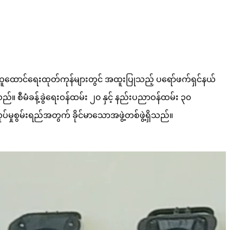
ထောင်ရေးထုတ်ကုန်များတွင် အထူးပြုသည့် ပရော်ဖက်ရှင်နယ်
။ စီမံခန့်ခွဲရေးဝန်ထမ်း ၂၀ နှင့် နည်းပညာဝန်ထမ်း ၃၀
မှုစွမ်းရည်အတွက် ခိုင်မာသောအဖွဲ့တစ်ဖွဲ့ရှိသည်။