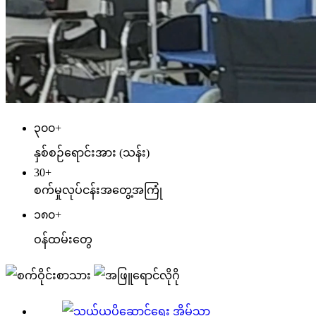
၃၀၀
+
နှစ်စဉ်ရောင်းအား (သန်း)
30
+
စက်မှုလုပ်ငန်းအတွေ့အကြုံ
၁၈၀
+
ဝန်ထမ်းတွေ