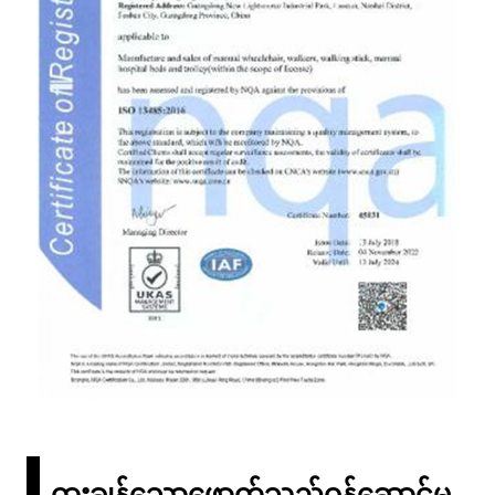
ထူးချွန်သောဖောက်သည်ဝန်ဆောင်မှု