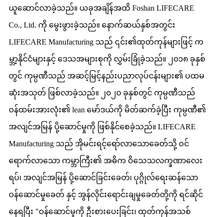
ယူဆောင်လာခဲ့သည်။ ယခုအချိန်အထိ Foshan LIFECARE
Co., Ltd. ကို မွေးဖွားခဲ့သည်။ နောက်ဆယ်နှစ်အတွင်း
LIFECARE Manufacturing သည် ၎င်း၏ထုတ်ကုန်များဖြင့် က
မ္ဘာ့နိုင်ငံများနှင့် ဒေသအများစုကို လွှမ်းခြုံခဲ့သည်။ ၂၀၁၈ ခုနှစ်
တွင် ကုမ္ပဏီသည် အဆင့်မြင့်နည်းပညာလုပ်ငန်းများ၏ ပထမ
ဆုံးအသုတ် ဖြစ်လာခဲ့သည်။ ၂၀၂၀ ခုနှစ်တွင် ကုမ္ပဏီသည်
ဝန်ထမ်းအားလုံး၏ lean မော်ဒယ်ကို မိတ်ဆက်ခဲ့ပြီး ကုမ္ပဏီ၏
အလျင်အမြန် ပို့ဆောင်မှုကို ဖြစ်နိုင်စေခဲ့သည်။ LIFECARE
Manufacturing သည် အိုမင်းရင့်ရော်လာသောခေတ်သို့ ဝင်
ရောက်လာသော ကမ္ဘာကြီး၏ အဓိက ဝိသေသလက္ခဏာလေး
ရပ်၊ အလျင်အမြန် ပို့ဆောင်ခြင်းခေတ်၊ ပုဂ္ဂိုလ်ရေးဆန်သော
ဝန်ဆောင်မှုခေတ် နှင့် အွန်လိုင်းရောင်းချမှုခေတ်တို့ကို ရင်ဆိုင်
နေရပြီး "ဝန်ဆောင်မှုကို ဦးစားပေးခြင်း၊ ထုတ်ကုန်အသစ်