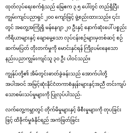
ထုတ်လုပ်ရေးစက်ရုံသည် မြေဧက ၃.၅ ပေါ်တွင် တည်ရှိပြီး
ကျွမ်းကျင်ပညာရှင် ၂၀၀ ကျော်ဖြင့် ဖွဲ့စည်းထားသည်။ ၎င်း
တွင် အတွေ့အကြုံရှိ မန်နေဂျာ ၂၀ ဦးနှင့် နောက်ဆုံးပေါ် ပစ္စည်း
ကိရိယာများနှင့် ချောမွေ့သော လုပ်ငန်းစဉ်များမှတစ်ဆင့် စဉ်
ဆက်မပြတ် တိုးတက်မှုကို မောင်းနှင်ရန် ကြိုးပမ်းနေသော
နည်းပညာကျွမ်းကျင်သူ ၃၀ ဦး ပါဝင်သည်။
ကျွန်ုပ်တို့၏ အိမ်တွင်းဓာတ်ခွဲခန်းသည် အောက်ပါတို့
အပါအဝင် အမြင့်ဆုံးနိုင်ငံတကာစံနှုန်းများနှင့်အညီ တင်းကျပ်
သောစမ်းသပ်မှုများကို ပြုလုပ်ပါသည်-
လက်တွေ့ကမ္ဘာတွင် တိုက်မိမှုများနှင့် ဖိစီးမှုများကို တုပခြင်း
ဖြင့် ထိခိုက်မှုခံနိုင်ရည် အကဲဖြတ်ခြင်း