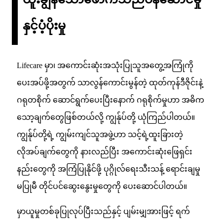
နှင့်ပံ့ပိုးမှု
Lifecare မှာ၊ အကောင်းဆုံးအသုံးပြုသူအတွေ့အကြုံကို
ပေးအပ်ဖို့အတွက် သာလွန်ကောင်းမွန်တဲ့ ထုတ်ကုန်ဒီဇိုင်းနဲ့
ဂရုတစိုက် ဆောင်ရွက်ပေးပြီးနောက် ဂရုစိုက်မှုဟာ အဓိက
သော့ချက်တွေဖြစ်တယ်လို့ ကျွန်ုပ်တို့ ယုံကြည်ပါတယ်။
ကျွန်ုပ်တို့ရဲ့ ကျွမ်းကျင်သူအဖွဲ့ဟာ သင့်ရဲ့ထူးခြားတဲ့
လိုအပ်ချက်တွေကို နားလည်ပြီး အကောင်းဆုံးဖြေရှင်း
နည်းတွေကို အကြံပြုနိုင်ဖို့ ပုဂ္ဂိုလ်ရေးသီးသန့် ရောင်းချမှု
မပြုမီ တိုင်ပင်ဆွေးနွေးမှုတွေကို ပေးဆောင်ပါတယ်။
မှာယူမှုတစ်ခုပြုလုပ်ပြီးသည်နှင့် ပျမ်းမျှအားဖြင့် ရက်