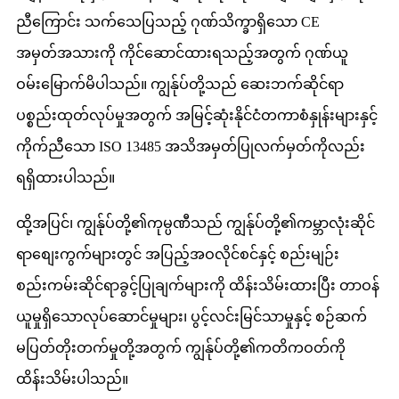
ညီကြောင်း သက်သေပြသည့် ဂုဏ်သိက္ခာရှိသော CE
အမှတ်အသားကို ကိုင်ဆောင်ထားရသည့်အတွက် ဂုဏ်ယူ
ဝမ်းမြောက်မိပါသည်။ ကျွန်ုပ်တို့သည် ဆေးဘက်ဆိုင်ရာ
ပစ္စည်းထုတ်လုပ်မှုအတွက် အမြင့်ဆုံးနိုင်ငံတကာစံနှုန်းများနှင့်
ကိုက်ညီသော ISO 13485 အသိအမှတ်ပြုလက်မှတ်ကိုလည်း
ရရှိထားပါသည်။
ထို့အပြင်၊ ကျွန်ုပ်တို့၏ကုမ္ပဏီသည် ကျွန်ုပ်တို့၏ကမ္ဘာလုံးဆိုင်
ရာစျေးကွက်များတွင် အပြည့်အဝလိုင်စင်နှင့် စည်းမျဉ်း
စည်းကမ်းဆိုင်ရာခွင့်ပြုချက်များကို ထိန်းသိမ်းထားပြီး တာဝန်
ယူမှုရှိသောလုပ်ဆောင်မှုများ၊ ပွင့်လင်းမြင်သာမှုနှင့် စဉ်ဆက်
မပြတ်တိုးတက်မှုတို့အတွက် ကျွန်ုပ်တို့၏ကတိကဝတ်ကို
ထိန်းသိမ်းပါသည်။