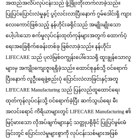
အထည်အလိပ်လုပ်ငန်းသည် ဖွံ့ဖြိုးတိုးတက်လာခဲ့သည်။
ပြုပြင်ပြောင်းလဲမှုနှင့် ပွင့်လင်းလာပြီးနောက် ဂွမ်ဒေါင်းရှိ ကျား
လေးကောင်ဖြစ်သည့် နန်ဟိုင်းခရိုင်သည် အမျိုးမျိုးသော
ပေါ့ပါးသော စက်မှုလုပ်ငန်းထုတ်ကုန်များအတွက် ထောက်ပံ့
ရေးအခြေစိုက်စခန်းတစ်ခု ဖြစ်လာခဲ့သည်။ နန်ဟိုင်း
LIFECARE သည် ပုလဲမြစ်ဝကျွန်းပေါ်ဒေသရှိ ထူးချွန်သောလူ
များမှ အကျိုးကျေးဇူးရရှိခဲ့သည်။ ထောင်စုနှစ်သို့ ဝင်ရောက်
ပြီးနောက် လူဦးရေဖွဲ့စည်းပုံ ပြောင်းလဲလာခြင်းနှင့်အတူ
LIFECARE Manufacturing သည် ပြန်လည်ထူထောင်ရေး
ထုတ်ကုန်လုပ်ငန်းသို့ ဝင်ရောက်ခဲ့ပြီး ဆက်သွယ်ရေး မီး
အလင်းရောင် ကိရိယာများတွင် LIFECARE Manufacturing ၏
မြင့်မားသော လိုအပ်ချက်များနှင့် သတ္တုပရိုဖိုင် ပြုပြင်မွမ်းမံ
ခြင်းတွင် ပြောင်းလဲမှုများစွာကို လုပ်ငန်းသစ်များအဖြစ်