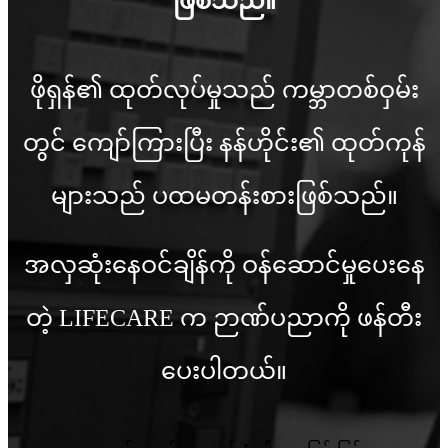
ဖြစ်သည်။
ဖိုရှန်၏ ထုတ်လုပ်မှုသည် ကမ္ဘာတစ်ဝှမ်း
တွင် ကျော်ကြားပြီး နန်ဟိုင်း၏ ထုတ်ကုန်
များသည် ပထမတန်းစားဖြစ်သည်။
အလှဆုံးနေဝင်ချိန်ကို ဝန်ဆောင်မှုပေးနေ
တဲ့ LIFECARE က ဉာဏ်ပညာကို ဖန်တီး
ပေးပါတယ်။