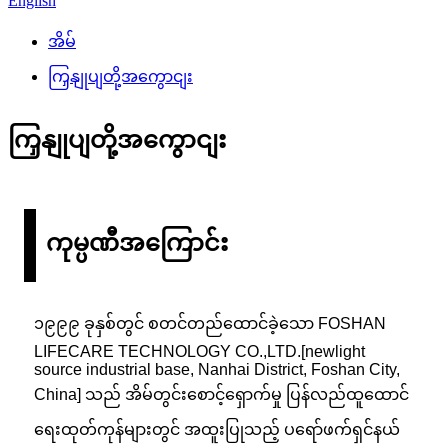
English
အိမ်
ကြှနျုပျတို့အကွောငျး
ကြှနျုပျတို့အကွောငျး
ကုမ္ပဏီအကြောင်း
၁၉၉၉ ခုနှစ်တွင် စတင်တည်ထောင်ခဲ့သော FOSHAN
LIFECARE TECHNOLOGY CO.,LTD.[newlight
source industrial base, Nanhai District, Foshan City,
China] သည် အိမ်တွင်းစောင့်ရှောက်မှု ပြန်လည်ထူထောင်
ရေးထုတ်ကုန်များတွင် အထူးပြုသည့် ပရော်ဖက်ရှင်နယ်