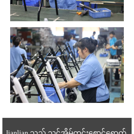
Jianlian သည် သင့်အိမ်တွင်းစောင့်ရှောက်