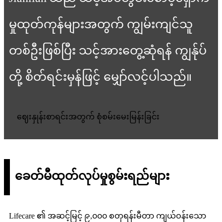
မှုထုတ်ကုန်များအတွက် ကျွမ်းကျင်သူ
တစ်ဦးဖြစ်ပြီး သင့်အားတွေ့ဆုံရန် ကျွန်ုပ်
တို့ စိတ်ရင်းမှန်ဖြင့် မျှော်လင့်ပါသည်။
ဈေးနှုန်းစာရင်းအတွက် စုံစမ်းမေးမြန်းခြင်း
ခေတ်မီထုတ်လုပ်မှုစွမ်းရည်များ
Lifecare ၏ အဆင့်မြင့် ၉,၀၀၀ စတုရန်းမီတာ ကျယ်ဝန်းသော