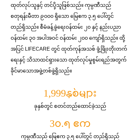
ထုတ်လုပ်သူနှင့် တင်ပို့သူဖြစ်သည်။ ကုမ္ပဏီသည်
စတုရန်းမီတာ ၉၀၀၀ ရှိသော မြေဧက ၃.၅ ပေါ်တွင်
တည်ရှိသည်။ စီမံခန့်ခွဲရေးဝန်ထမ်း ၂၀ နှင့် နည်းပညာ
ဝန်ထမ်း ၃၀ အပါအဝင် ဝန်ထမ်း ၂၀၀ ကျော်ရှိသည်။ ထို့
အပြင် LIFECARE တွင် ထုတ်ကုန်အသစ် ဖွံ့ဖြိုးတိုးတက်
ရေးနှင့် သိသာထင်ရှားသော ထုတ်လုပ်မှုစွမ်းရည်အတွက်
ခိုင်မာသောအဖွဲ့တစ်ဖွဲ့ရှိသည်။
1,999
နှစ်များ
ခုနှစ်တွင် စတင်တည်ထောင်ခဲ့သည်
3
၀.၅ ဧက
ကုမ္ပဏီသည် မြေဧက ၃.၅ ပေါ်တွင် တည်ရှိသည်