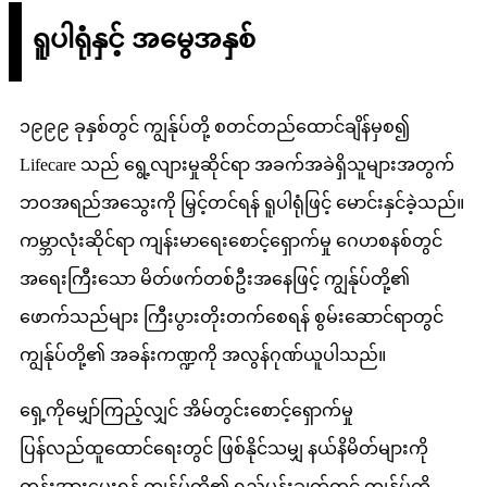
ရူပါရုံနှင့် အမွေအနှစ်
၁၉၉၉ ခုနှစ်တွင် ကျွန်ုပ်တို့ စတင်တည်ထောင်ချိန်မှစ၍
Lifecare သည် ရွေ့လျားမှုဆိုင်ရာ အခက်အခဲရှိသူများအတွက်
ဘဝအရည်အသွေးကို မြှင့်တင်ရန် ရူပါရုံဖြင့် မောင်းနှင်ခဲ့သည်။
ကမ္ဘာလုံးဆိုင်ရာ ကျန်းမာရေးစောင့်ရှောက်မှု ဂေဟစနစ်တွင်
အရေးကြီးသော မိတ်ဖက်တစ်ဦးအနေဖြင့် ကျွန်ုပ်တို့၏
ဖောက်သည်များ ကြီးပွားတိုးတက်စေရန် စွမ်းဆောင်ရာတွင်
ကျွန်ုပ်တို့၏ အခန်းကဏ္ဍကို အလွန်ဂုဏ်ယူပါသည်။
ရှေ့ကိုမျှော်ကြည့်လျှင် အိမ်တွင်းစောင့်ရှောက်မှု
ပြန်လည်ထူထောင်ရေးတွင် ဖြစ်နိုင်သမျှ နယ်နိမိတ်များကို
တွန်းအားပေးရန် ကျွန်ုပ်တို့၏ ရည်မှန်းချက်တွင် ကျွန်ုပ်တို့