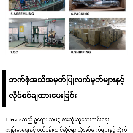
ဘက်စုံအသိအမှတ်ပြုလက်မှတ်များနှင့်
လိုင်စင်ချထားပေးခြင်း
Lifecare သည် ဥရောပသမဂ္ဂ စားသုံးသူဘေးကင်းရေး၊
ကျန်းမာရေးနှင့် ပတ်ဝန်းကျင်ဆိုင်ရာ လိုအပ်ချက်များနှင့် ကိုက်