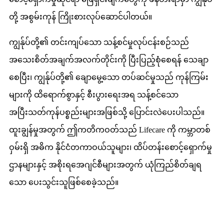
တို့ အစွမ်းကုန် ကြိုးစားလုပ်ဆောင်ပါတယ်။
ကျွန်ုပ်တို့၏ တင်းကျပ်သော သန့်စင်မှုလုပ်ငန်းစဉ်သည်
အသေးစိတ်အချက်အလက်တိုင်းကို ပြီးပြည့်စုံစေရန် သေချာ
စေပြီး၊ ကျွန်ုပ်တို့၏ ချောမွေ့သော တပ်ဆင်မှုသည် ကုန်ကြမ်း
များကို ထိရောက်စွာနှင့် စီးပွားရေးအရ သန့်စင်သော
အပြီးသတ်ကုန်ပစ္စည်းများအဖြစ်သို့ ပြောင်းလဲပေးပါသည်။
ထူးချွန်မှုအတွက် ဤကတိကဝတ်သည် Lifecare ကို ကမ္ဘာတစ်
ဝှမ်းရှိ အဓိက နိုင်ငံတကာဝယ်သူများ၊ ထိပ်တန်းစောင့်ရှောက်မှု
ဌာနများနှင့် အစိုးရအေဂျင်စီများအတွက် ယုံကြည်စိတ်ချရ
သော ပေးသွင်းသူဖြစ်စေခဲ့သည်။