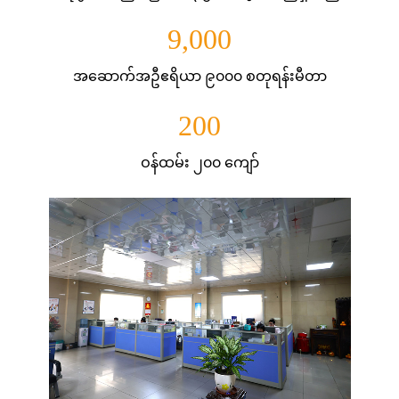
9,000
အဆောက်အဦဧရိယာ ၉၀၀၀ စတုရန်းမီတာ
200
ဝန်ထမ်း ၂၀၀ ကျော်