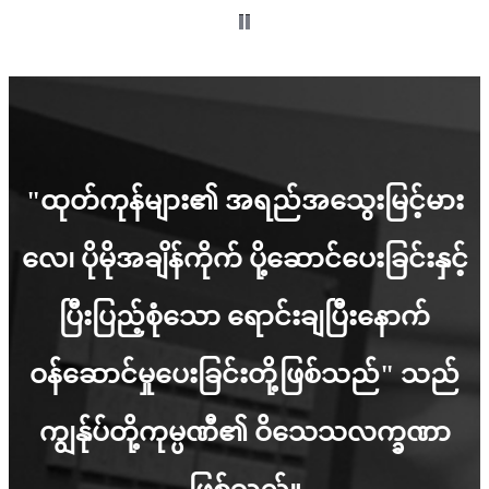
"ထုတ်ကုန်များ၏ အရည်အသွေးမြင့်မား
လေ၊ ပိုမိုအချိန်ကိုက် ပို့ဆောင်ပေးခြင်းနှင့်
ပြီးပြည့်စုံသော ရောင်းချပြီးနောက်
ဝန်ဆောင်မှုပေးခြင်းတို့ဖြစ်သည်" သည်
ကျွန်ုပ်တို့ကုမ္ပဏီ၏ ဝိသေသလက္ခဏာ