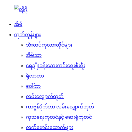
အိမ်
ထုတ်ကုန်များ
ဘီးတပ်ကုလားထိုင်များ
အိမ်သာ
ရေချိုးခန်းဘေးကင်းရေးစီးရီး
ရိုလာတာ
ဝေါ်ကာ
လမ်းလျှောက်တုတ်
ကာဗွန်ဖိုက်ဘာ လမ်းလျှောက်တုတ်
ကုသရေးကုတင်နှင့် ဆေးရုံကုတင်
လက်မောင်းထောက်များ