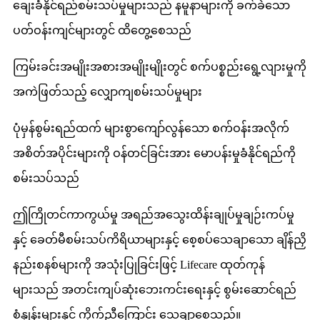
ချေးခံနိုင်ရည်စမ်းသပ်မှုများသည် နမူနာများကို ခက်ခဲသော
ပတ်ဝန်းကျင်များတွင် ထိတွေ့စေသည်
ကြမ်းခင်းအမျိုးအစားအမျိုးမျိုးတွင် စက်ပစ္စည်းရွေ့လျားမှုကို
အကဲဖြတ်သည့် လျှောကျစမ်းသပ်မှုများ
ပုံမှန်စွမ်းရည်ထက် များစွာကျော်လွန်သော စက်ဝန်းအလိုက်
အစိတ်အပိုင်းများကို ဝန်တင်ခြင်းအား မောပန်းမှုခံနိုင်ရည်ကို
စမ်းသပ်သည်
ဤကြိုတင်ကာကွယ်မှု အရည်အသွေးထိန်းချုပ်မှုချဉ်းကပ်မှု
နှင့် ခေတ်မီစမ်းသပ်ကိရိယာများနှင့် စေ့စပ်သေချာသော ချိန်ညှိ
နည်းစနစ်များကို အသုံးပြုခြင်းဖြင့် Lifecare ထုတ်ကုန်
များသည် အတင်းကျပ်ဆုံးဘေးကင်းရေးနှင့် စွမ်းဆောင်ရည်
စံနှုန်းများနှင့် ကိုက်ညီကြောင်း သေချာစေသည်။