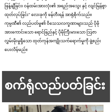
ဖြန့်ချိခြင်း၊ ဝန်ထမ်းအားလုံး၏ အရည်အသွေး နှင့် လျင်မြန်စွာ
ထုတ်လုပ်ခြင်း" လေးခုကို ဖန်တီးရန် အာရုံစိုက်သည်။
ကုမ္ပဏီ၏ လည်ပတ်မှု၏ ဝိသေသလက္ခဏာများသည် ပိုမို
အားကောင်းသော ရောင်ခြည်နှင့် ပိုမိုကြီးမားသော သြဇာ
လွှမ်းမိုးမှုရှိသော ထုတ်ကုန်အကျိုးသက်ရောက်မှုကို ဖွဲ့စည်း
ပေးလိမ့်မည်။
စက်ရုံလည်ပတ်ခြင်း