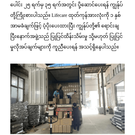
ပေါင်း ၂၅ ရက်မှ ၃၅ ရက်အတွင်း ပို့ဆောင်ပေးရန် ကျွန်ုပ်
တို့ကြိုးစားပါသည်။ Lifecare ထုတ်ကုန်အားလုံးကို ၁ နှစ်
အာမခံချက်ဖြင့် ပံ့ပိုးပေးထားပြီး ကျွန်ုပ်တို့၏ ရောင်းချ
ပြီးနောက်အဖွဲ့သည် ပြုပြင်ထိန်းသိမ်းမှု သို့မဟုတ် ပြုပြင်
မှုလိုအပ်ချက်များကို ကူညီပေးရန် အသင့်ရှိနေပါသည်။