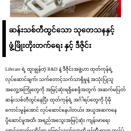
ဆန်းသစ်တီထွင်သော သုတေသနနှင့်
ဖွံ့ဖြိုးတိုးတက်ရေး နှင့် ဒီဇိုင်း
Lifecare ရဲ့ ထူးချွန်တဲ့ R&D နဲ့ ဒီဇိုင်းအဖွဲ့ဟာ ထုတ်ကုန်ရဲ့
လုပ်ဆောင်ချက်၊ သက်တောင့်သက်သာရှိမှုနဲ့ အသုံးပြုသူ
အတွေ့အကြုံတွေကို အမြင့်ဆုံးရရှိစေဖို့အတွက် အဆက်မပြတ်
ဆန်းသစ်တီထွင်နေပြီး ထုတ်ကုန်ရဲ့ အင်္ဂါရပ်တွေကို ပိုမို
ကောင်းမွန်အောင် လုပ်ဆောင်နေပါတယ်။ အယူအဆကနေ
ပို့ဆောင်မှုအထိ၊ အရည်အသွေးအမြင့်ဆုံး ကျန်းမာရေး
စောင့်ရှောက်မှုဆိုင်ရာ ဖြေရှင်းချက်တွေကို ဖန်တီးရာမှာ ကျွန်ုပ်