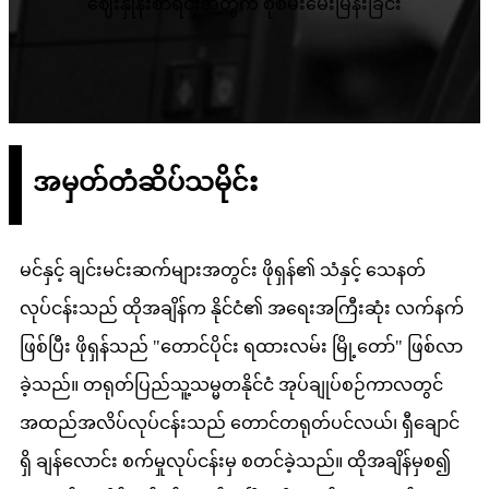
ဈေးနှုန်းစာရင်းအတွက် စုံစမ်းမေးမြန်းခြင်း
အမှတ်တံဆိပ်သမိုင်း
မင်နှင့် ချင်းမင်းဆက်များအတွင်း ဖိုရှန်၏ သံနှင့် သေနတ်
လုပ်ငန်းသည် ထိုအချိန်က နိုင်ငံ၏ အရေးအကြီးဆုံး လက်နက်
ဖြစ်ပြီး ဖိုရှန်သည် "တောင်ပိုင်း ရထားလမ်း မြို့တော်" ဖြစ်လာ
ခဲ့သည်။ တရုတ်ပြည်သူ့သမ္မတနိုင်ငံ အုပ်ချုပ်စဉ်ကာလတွင်
အထည်အလိပ်လုပ်ငန်းသည် တောင်တရုတ်ပင်လယ်၊ ရှီချောင်
ရှိ ချန်လောင်း စက်မှုလုပ်ငန်းမှ စတင်ခဲ့သည်။ ထိုအချိန်မှစ၍