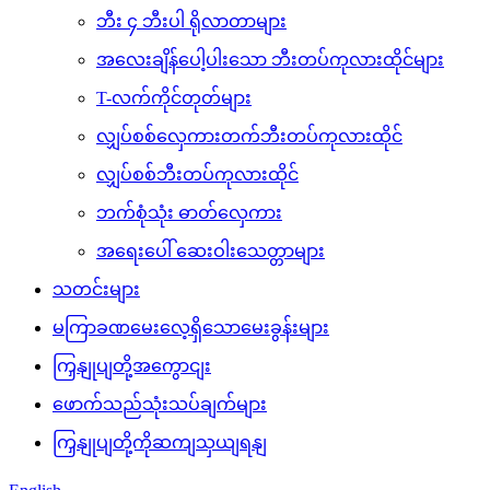
ဘီး ၄ ဘီးပါ ရိုလာတာများ
အလေးချိန်ပေါ့ပါးသော ဘီးတပ်ကုလားထိုင်များ
T-လက်ကိုင်တုတ်များ
လျှပ်စစ်လှေကားတက်ဘီးတပ်ကုလားထိုင်
လျှပ်စစ်ဘီးတပ်ကုလားထိုင်
ဘက်စုံသုံး ဓာတ်လှေကား
အရေးပေါ် ဆေးဝါးသေတ္တာများ
သတင်းများ
မကြာခဏမေးလေ့ရှိသောမေးခွန်းများ
ကြှနျုပျတို့အကွောငျး
ဖောက်သည်သုံးသပ်ချက်များ
ကြှနျုပျတို့ကိုဆကျသှယျရနျ